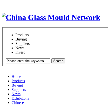
Products
Buying
Suppliers
News
Invest
Search
Home
Products
Buying
Suppliers
News
Exhibitions
Chinese